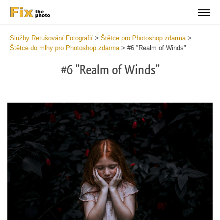
Služby Retušování Fotografií
>
Štětce pro Photoshop zdarma
>
Štětce do mlhy pro Photoshop zdarma
>
#6 "Realm of Winds"
#6 "Realm of Winds"