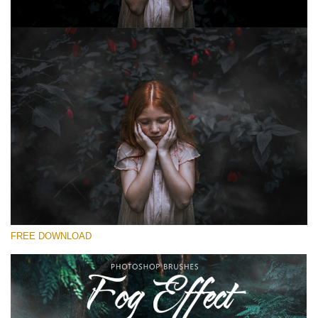
Prosím vyberte
Free Ps Brush #6
Fog Effect
(30 Ps Brushes)
Stažení zdarma
FREE DOWNLOAD