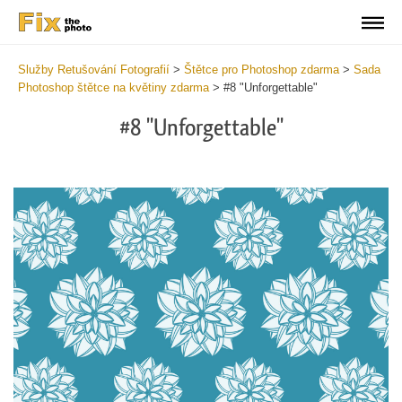
Služby Retušování Fotografií
>
Štětce pro Photoshop zdarma
>
Sada
Photoshop štětce na květiny zdarma
>
#8 "Unforgettable"
#8 "Unforgettable"