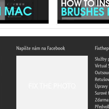
Napište nám na Facebook
Fixthe
Služby 
Virtual 
Outsour
Retušov
Úpravy 
Surové 
Zdarma
Předvol