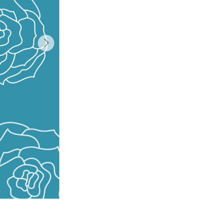
I
Video Editing Services