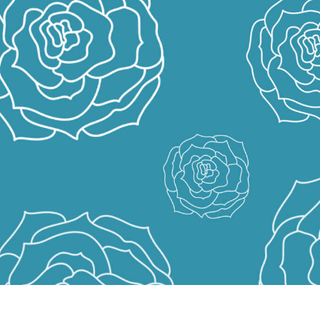
etušování produktů
Služby retušování šperků
Data pro výcvik A