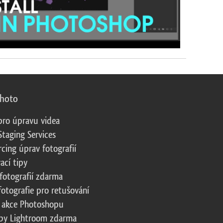
photo
pro úpravu videa
Staging Services
cing úprav fotografií
ací tipy
fotografií zdarma
fotografie pro retušování
 akce Photoshopu
by Lightroom zdarma