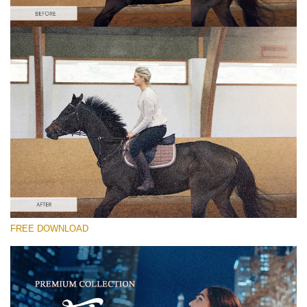
Prosím vyberte
Free Video Overlay #6
Film Grain
Stažení zdarma
FREE DOWNLOAD