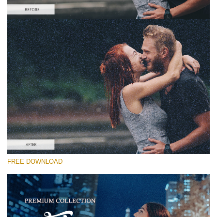
Prosím vyberte
Free Video Overlay #1
Film Grain
Stažení zdarma
FREE DOWNLOAD