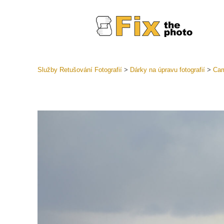
Služby Retušování Fotografií
>
Dárky na úpravu fotografií
>
Cam
Předvolb
Celé před
Retušova
LR
Přednasta
nabídek
Mobilní k
Služby pr