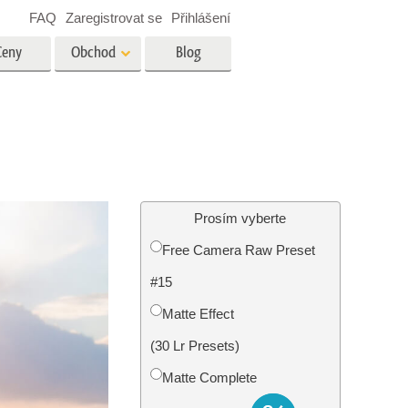
FAQ
Zaregistrovat se
Přihlášení
Ceny
Obchod
Blog
es
Video
Profesionální LUT
Překryvná videa
tské
Služby úpravy fotografií
nemovitostí
Prosím vyberte
Free Camera Raw Preset
y
#15
brázky
Foto Obnovení Služby
Matte Effect
(30 Lr Presets)
Matte Complete