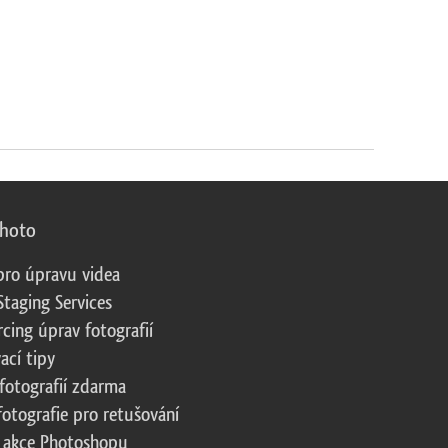
photo
pro úpravu videa
Staging Services
cing úprav fotografií
ací tipy
fotografií zdarma
fotografie pro retušování
 akce Photoshopu