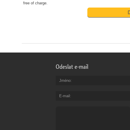
free of charge.
D
Odeslat e-mail
Jméno
E-mail