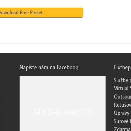
ownload Free Preset
Napište nám na Facebook
Fixthe
Služby 
Virtual 
Outsour
Retušov
Úpravy 
Surové 
Zdarma