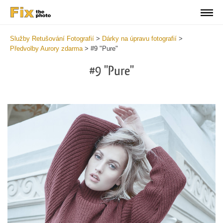
Služby Retušování Fotografií
>
Dárky na úpravu fotografií
>
Předvolby Aurory zdarma
>
#9 "Pure"
#9 "Pure"
Cl
at
th
bu
an
re
Fr
Au
Pr
wi
2
mi
Wr