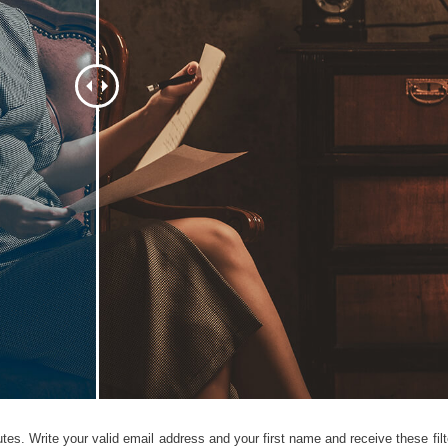
etušování produktů
Služby retušování šperků
Data pro výcvik A
tes. Write your valid email address and your first name and receive these filt