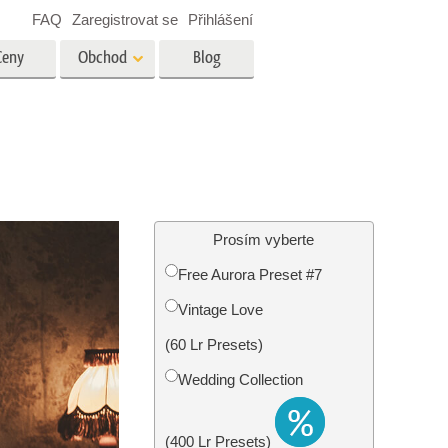
FAQ
Zaregistrovat se
Přihlášení
Ceny
Obchod
Blog
es
Video
Profesionální LUT
Překryvná videa
tské
Služby úpravy fotografií
nemovitostí
Prosím vyberte
Free Aurora Preset #7
y
Vintage Love
brázky
Foto Obnovení Služby
(60 Lr Presets)
Wedding Collection
(400 Lr Presets)