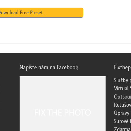
ownload Free Preset
Napište nám na Facebook
Fixthe
Služby 
Virtual 
Outsour
Retušov
Úpravy 
Surové 
Zdarma