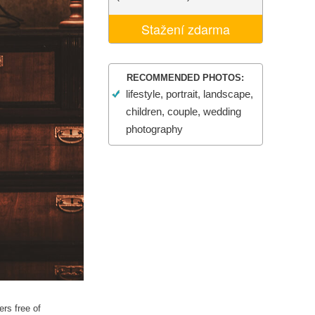
I
Video Editing Services
Stažení zdarma
RECOMMENDED PHOTOS:
lifestyle, portrait, landscape,
children, couple, wedding
photography
ers free of