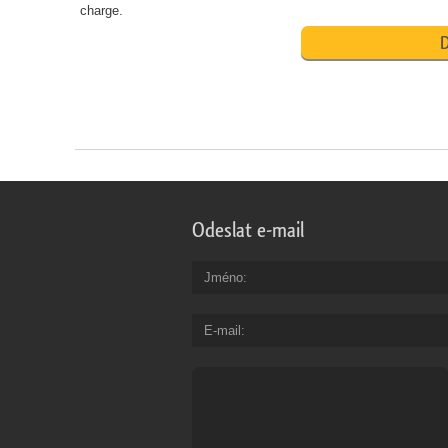
charge.
D
Odeslat e-mail
Jméno
E-mail