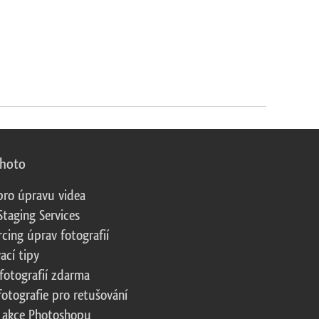
photo
pro úpravu videa
Staging Services
cing úprav fotografií
ací tipy
fotografií zdarma
fotografie pro retušování
 akce Photoshopu