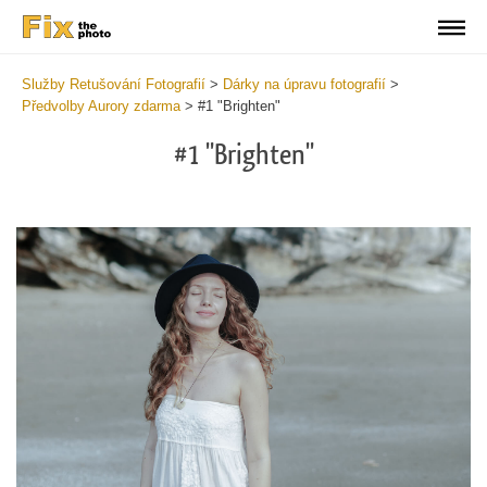
Služby Retušování Fotografií
>
Dárky na úpravu fotografií
>
Předvolby Aurory zdarma
>
#1 "Brighten"
#1 "Brighten"
Cl
at
th
bu
an
re
Fr
Au
Pr
wi
2
mi
Wr