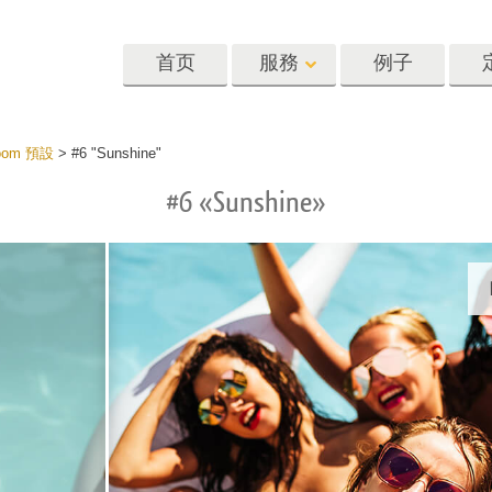
首页
服務
例子
Lightroom
Photoshop
Templat
oom 預設
>
#6 "Sunshine"
#6 «Sunshine»
oom 预设
Photoshop 动作
模板
R 预设集合
Photoshop筆刷
营销模板
像修饰服务
身体状态服务
婴儿照片修饰
惠预设
Photoshop 疊加
情人节贺卡
藏
Photoshop 紋理
婚礼请柬
Ps 动作 整个合集
儿童生日请柬
Ps覆盖整个收藏
照片编辑服务
人工智能生成的服装模型
图像处理服