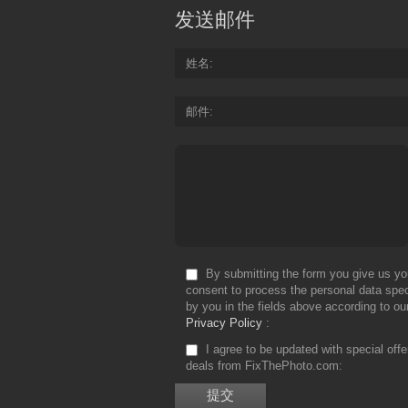
发送邮件
姓名
邮件
By submitting the form you give us yo
consent to process the personal data spec
by you in the fields above according to ou
Privacy Policy
I agree to be updated with special off
deals from FixThePhoto.com