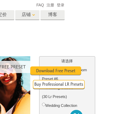
FAQ
注册
登录
定价
店铺
博客
es
Video
专业 LUT
视频叠加
服务
房地产照片编辑服务
请选择
Free Nightclub Lightroom
Download Free Preset
Preset #6
Buy Professional LR Presets
务
照片修复服务
Wedding Classic
(30 Lr Presets)
Wedding Collection