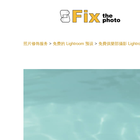
照片修饰服务
>
免费的 Lightroom 预设
>
免費俱樂部攝影 Lightr
Lightr
整个 L
头
最佳优
手机收
婚礼