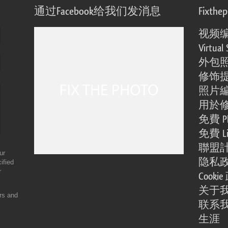
通过Facebook给我们发消息
Fixthe
视频
Virtual 
外包
修饰
照片
用於
免費 Ph
免費 Li
聯盟
ur
隐私
ified
r
Cooki
关于
ers and
联系
生涯