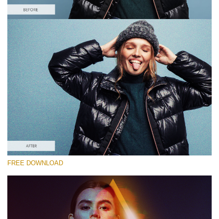
Lütfen seçin
Free VHS Effect Photoshop Action #3
VHS Actions
Cinematic Complete
Entire Collection
Ücretsiz indirin
FREE DOWNLOAD