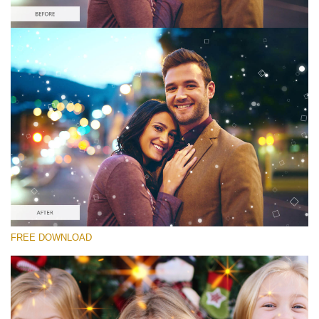
Lütfen seçin
Free Sparkle Overlay #1
Sparkle Effect
Ücretsiz indirin
FREE DOWNLOAD