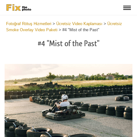
Fotoğraf Rötuş Hizmetleri
>
Ücretsiz Video Kaplaması
>
Ücretsiz
Smoke Overlay Video Paketi
>
#4 "Mist of the Past"
#4 "Mist of the Past"
Do
Fr
Ov