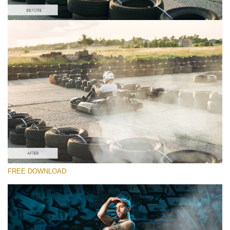
Lütfen seçin
Free Video Overlay #4
Smoke Effect
Ücretsiz indirin
FREE DOWNLOAD