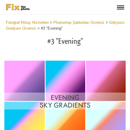
Fotoğraf Rötuş Hizmetleri
>
Photoshop Şablonları Ücretsiz
>
Gökyüzü
Gradyanı Ücretsiz
>
#3 "Evening"
#3 "Evening"
Do
Gr
for
Fr