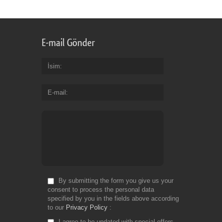
E-mail Gönder
İsim
E-mail
By submitting the form you give us your
consent to process the personal data
specified by you in the fields above according
to our
Privacy Policy
I agree to be updated with special offers