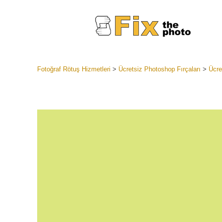
Fotoğraf Rötuş Hizmetleri
>
Ücretsiz Photoshop Fırçaları
>
Ücre
Lightroom
Tüm LR H
Headshot
Koleksiyon
En İyi An
Mobil Kol
Düğün Fo