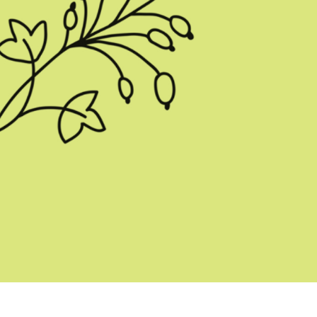
ötuş Hizmetleri
Mücevher Rötuş Hizmetleri
AI Eğitim Verileri