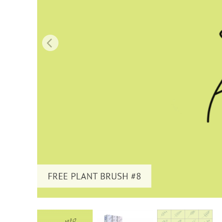
Ürün R