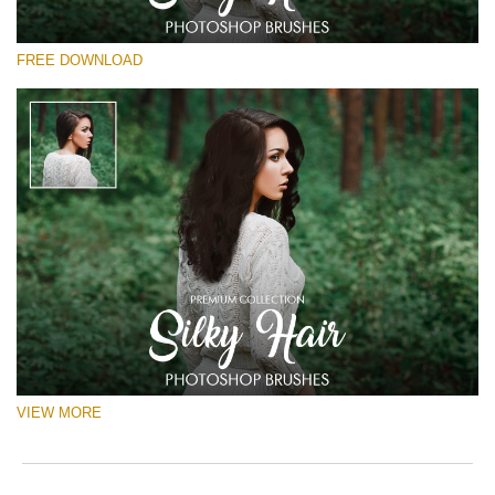
Lütfen seçin
FREE DOWNLOAD
Free Ps Brush #5
Silky Hair
(40 Ps Brushes)
Ücretsiz indirin
VIEW MORE