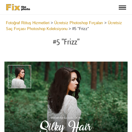
Fotoğraf Rötuş Hizmetleri
>
Ücretsiz Photoshop Fırçaları
>
Ücretsiz
Saç Fırçası Photoshop Koleksiyonu
>
#5 "Frizz"
#5 "Frizz"