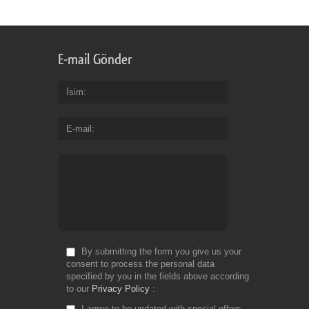
E-mail Gönder
İsim
E-mail
By submitting the form you give us your
consent to process the personal data
specified by you in the fields above according
to our
Privacy Policy
I agree to be updated with special offers