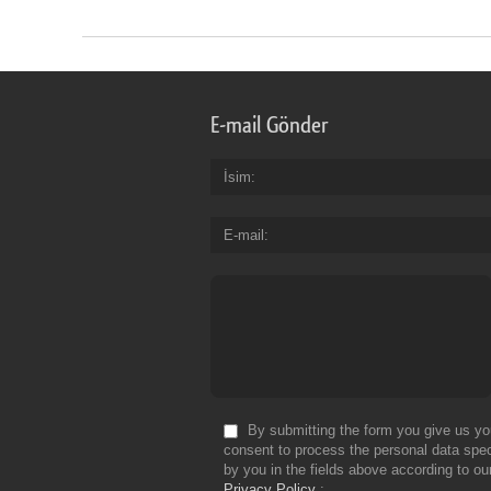
E-mail Gönder
İsim
E-mail
By submitting the form you give us yo
consent to process the personal data spec
by you in the fields above according to ou
Privacy Policy