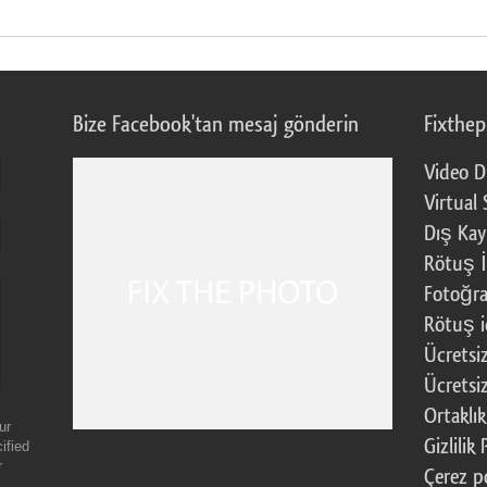
Bize Facebook'tan mesaj gönderin
Fixthe
Video D
Virtual 
Dış Kay
Rötuş İ
Fotoğra
Rötuş i
Ücretsi
Ücretsi
Ortaklı
ur
Gizlilik 
ified
r
Çerez po