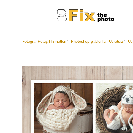
Fotoğraf Rötuş Hizmetleri
>
Photoshop Şablonları Ücretsiz
>
Üc
Lightroom
Tüm LR H
Headshot
Koleksiyon
En İyi An
Mobil Kol
Düğün Fo