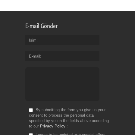
fa
an
ac
bil
E-mail Gönder
pr
İsim
Fr
Do
E-mail
By submitting the form you give us your
consent to process the personal data
specified by you in the fields above according
to our
Privacy Policy
I agree to be updated with special offers