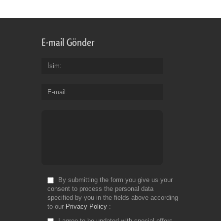
th
bu
of
bil
E-mail Gönder
an
en
yo
İsim
ge
th
E-mail
co
yo
de
Fr
Do
By submitting the form you give us your
consent to process the personal data
specified by you in the fields above according
to our
Privacy Policy
I agree to be updated with special offers