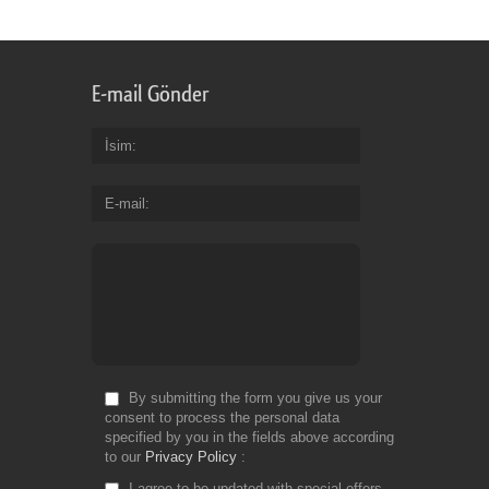
E-mail Gönder
İsim
E-mail
By submitting the form you give us your
consent to process the personal data
specified by you in the fields above according
to our
Privacy Policy
I agree to be updated with special offers