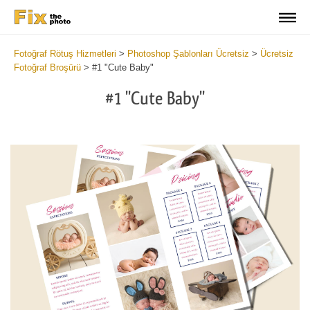
Fotoğraf Rötuş Hizmetleri
>
Photoshop Şablonları Ücretsiz
>
Ücretsiz
Fotoğraf Broşürü
>
#1 "Cute Baby"
#1 "Cute Baby"
Wa
Und
var
$v
in
/va
on
line
54
Wa
Try