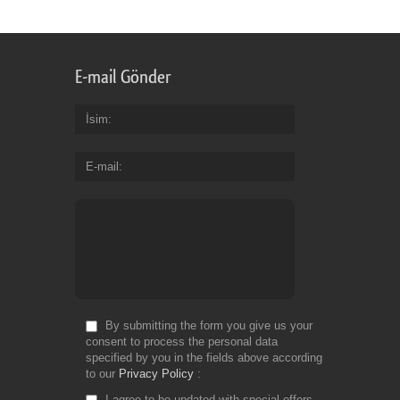
E-mail Gönder
İsim
E-mail
By submitting the form you give us your
consent to process the personal data
specified by you in the fields above according
to our
Privacy Policy
I agree to be updated with special offers