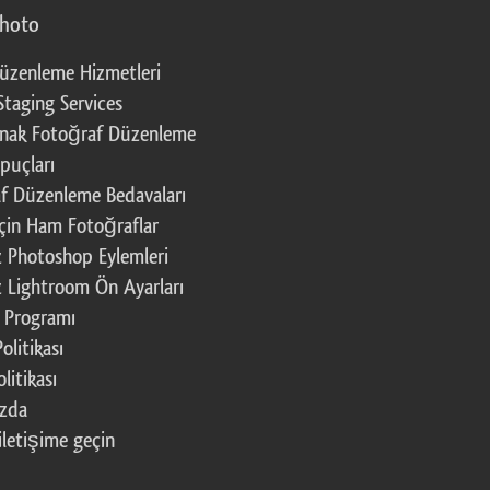
photo
üzenleme Hizmetleri
Staging Services
nak Fotoğraf Düzenleme
puçları
f Düzenleme Bedavaları
çin Ham Fotoğraflar
z Photoshop Eylemleri
z Lightroom Ön Ayarları
k Programı
Politikası
litikası
ızda
iletişime geçin