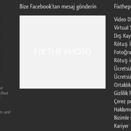
Bize Facebook'tan mesaj gönderin
Fixthe
Video D
Virtual 
Dış Kay
Rötuş İ
Fotoğra
Rötuş i
Ücretsi
Ücretsi
Ortaklı
ur
Gizlilik 
ified
r
Çerez po
Hakkım
ers and
Bizimle 
Kariyer