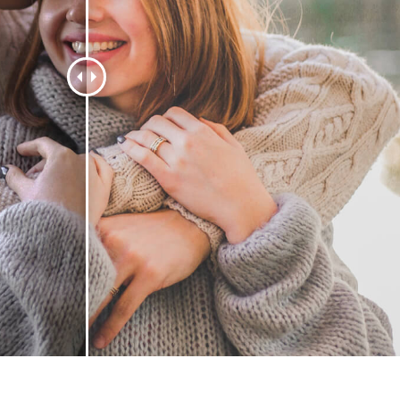
ötuş Hizmetleri
Mücevher Rötuş Hizmetleri
AI Eğitim Verileri