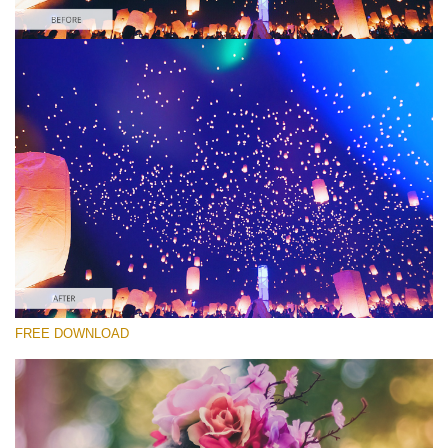
Lütfen seçin
Free Light Leak Overlay #3
Light Leaks Effect
Ücretsiz indirin
FREE DOWNLOAD