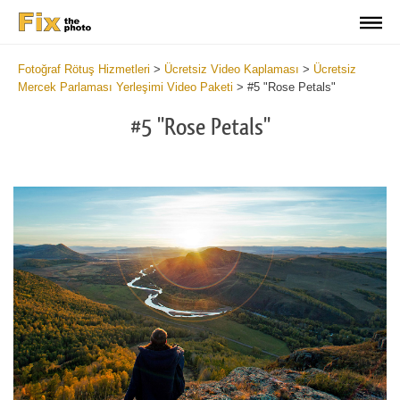
Fotoğraf Rötuş Hizmetleri
>
Ücretsiz Video Kaplaması
>
Ücretsiz
Mercek Parlaması Yerleşimi Video Paketi
>
#5 "Rose Petals"
#5 "Rose Petals"
Do
Fr
Ov