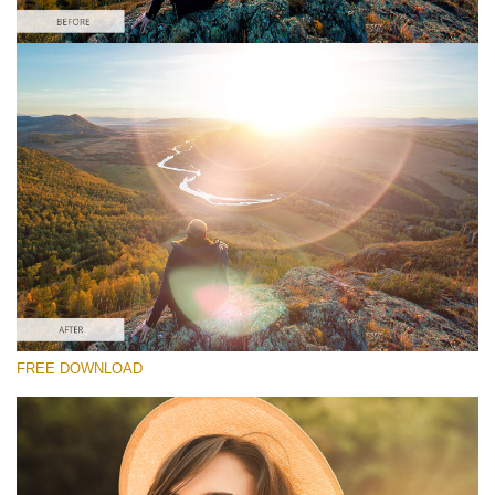
Lütfen seçin
Free Lens Flare Overlay #5
Lens Flare
Ücretsiz indirin
FREE DOWNLOAD