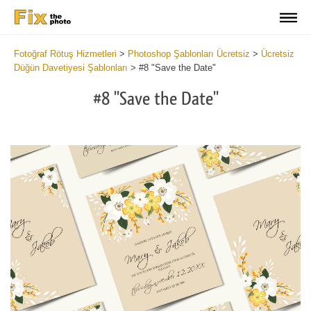
Fotoğraf Rötuş Hizmetleri
>
Photoshop Şablonları Ücretsiz
>
Ücretsiz
Düğün Davetiyesi Şablonları
>
#8 "Save the Date"
#8 "Save the Date"
Cl
at
th
bu
an
re
We
Sa
Th
Da
Te
2
mi