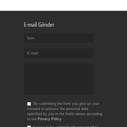
for
Fr
E-mail Gönder
İsim
E-mail
By submitting the form you give us your
consent to process the personal data
specified by you in the fields above according
to our
Privacy Policy