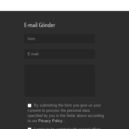
for
Fr
E-mail Gönder
İsim
E-mail
By submitting the form you give us your
consent to process the personal data
specified by you in the fields above according
to our
Privacy Policy