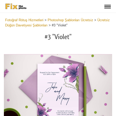
Fotoğraf Rötuş Hizmetleri
>
Photoshop Şablonları Ücretsiz
>
Ücretsiz
Düğün Davetiyesi Şablonları
>
#3 "Violet"
#3 "Violet"
Cl
at
th
bu
an
re
Vi
We
In
Fr
2
mi
Wr