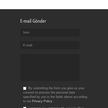
Design:
floral, modern, vertical
Size:
1,48 mb
Font: -
E-mail Gönder
İsim
E-mail
By submitting the form you give us your
consent to process the personal data
specified by you in the fields above according
to our
Privacy Policy