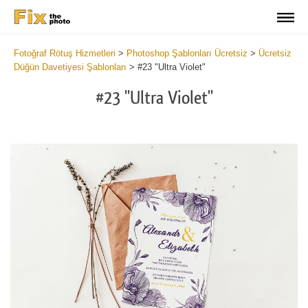
Fotoğraf Rötuş Hizmetleri
>
Photoshop Şablonları Ücretsiz
>
Ücretsiz
Düğün Davetiyesi Şablonları
>
#23 "Ultra Violet"
#23 "Ultra Violet"
Cli
C
at
a
the
t
but
b
an
a
rec
p
Fre
t
Ult
fu
Vio
c
We
U
Inv
V
Tem
W
wit
I