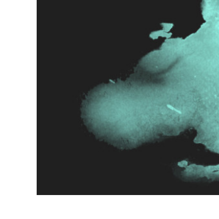
Ürün R