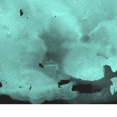
ötuş Hizmetleri
Mücevher Rötuş Hizmetleri
AI Eğitim Verileri