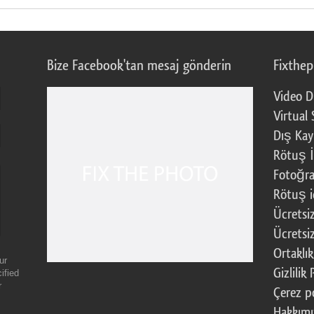
Bize Facebook'tan mesaj gönderin
Fixthe
Video D
Virtual 
Dış Kay
Rötuş İ
Fotoğra
Rötuş i
Ücretsi
Ücretsi
Ortaklı
ur
Gizlilik 
ified
r
Çerez po
Hakkım