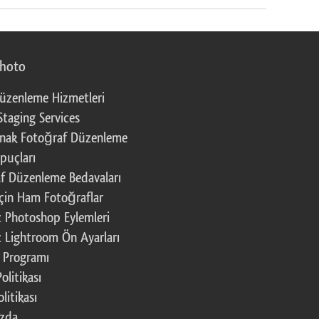
photo
üzenleme Hizmetleri
Staging Services
nak Fotoğraf Düzenleme
puçları
f Düzenleme Bedavaları
çin Ham Fotoğraflar
z Photoshop Eylemleri
z Lightroom Ön Ayarları
k Programı
Politikası
litikası
ızda