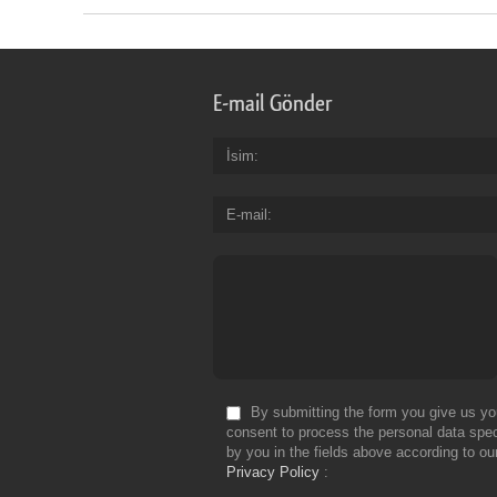
E-mail Gönder
İsim
E-mail
By submitting the form you give us yo
consent to process the personal data spec
by you in the fields above according to ou
Privacy Policy