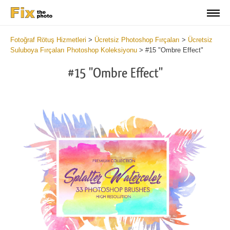
Fotoğraf Rötuş Hizmetleri
>
Ücretsiz Photoshop Fırçaları
>
Ücretsiz
Suluboya Fırçaları Photoshop Koleksiyonu
>
#15 "Ombre Effect"
#15 "Ombre Effect"
C
li
S
at
y
the
f
but
t
an
a
rec
b
Fre
t
Wat
W
Br
P
wit
B
2
b
min
m
Wri
b