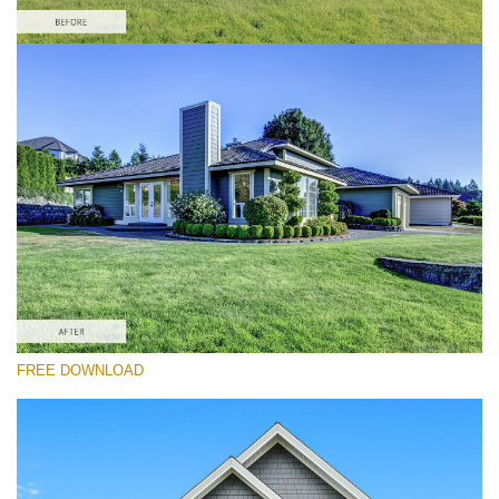
Lütfen seçin
Real Estate Lightroom Preset #5
Exterior Real Estate
(40 Lr Presets)
Real Estate Collection
(120 Lr Presets)
Must-Have Collection
FREE DOWNLOAD
(1432 Lr Presets)
Ücretsiz indirin