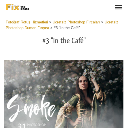
Fotoğraf Rötuş Hizmetleri
>
Ücretsiz Photoshop Fırçaları
>
Ücretsiz
Photoshop Duman Fırçası
>
#3 "In the Café"
#3 "In the Café"