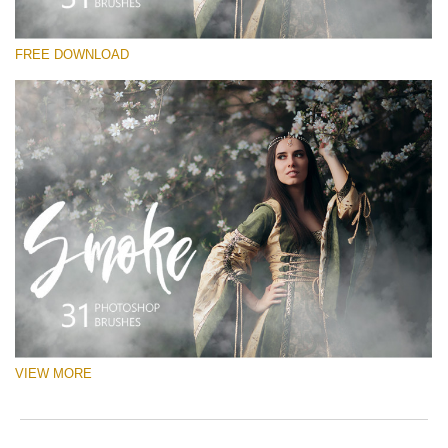
Lütfen seçin
FREE DOWNLOAD
Free Ps Brush #3
White Smoke
(31 Ps Brushes)
Ücretsiz indirin
VIEW MORE