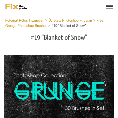
Fotoğraf Rötuş Hizmetleri
>
Ücretsiz Photoshop Fırçaları
>
Free
Grunge Photoshop Brushes
>
#19 "Blanket of Snow"
#19 "Blanket of Snow"
C
li
S
at
y
the
f
but
t
an
a
rec
b
Fre
t
Gr
G
Br
P
wit
B
2
b
min
m
Wri
b