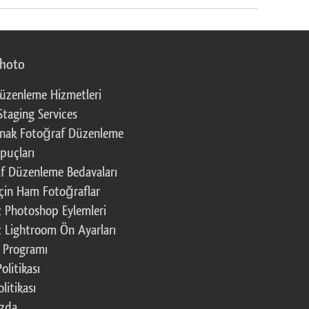
photo
üzenleme Hizmetleri
Staging Services
nak Fotoğraf Düzenleme
puçları
f Düzenleme Bedavaları
çin Ham Fotoğraflar
z Photoshop Eylemleri
z Lightroom Ön Ayarları
k Programı
Politikası
litikası
ızda