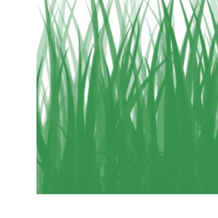
Ürün R