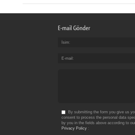
E-mail Gönder
İsim
E-mail
By submitting the form you give us yo
consent to process the personal data spec
by you in the fields above according to ou
Privacy Policy