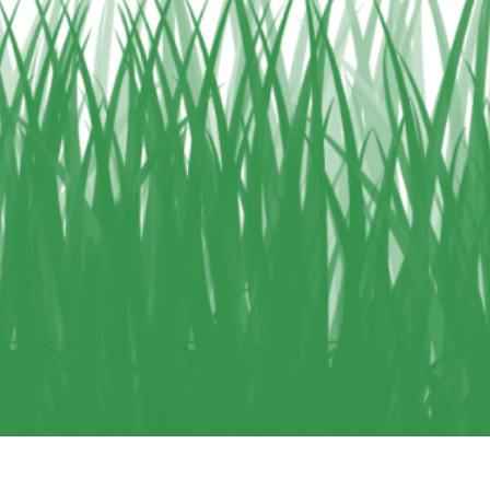
ötuş Hizmetleri
Mücevher Rötuş Hizmetleri
AI Eğitim Verileri