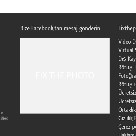
Bize Facebook'tan mesaj gönderin
Fixthe
Video D
Virtual 
Dış Kay
Rötuş İ
Fotoğra
Rötuş i
Ücretsi
Ücretsi
Ortaklı
ur
Gizlilik 
ified
r
Çerez po
Hakkım