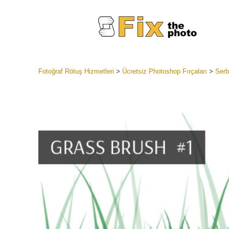
Fotoğraf Rötuş Hizmetleri
>
Ücretsiz Photoshop Fırçaları
>
Serb
Lightroom
Tüm LR H
Headshot
Koleksiyon
En İyi An
Mobil Kol
Düğün Fo