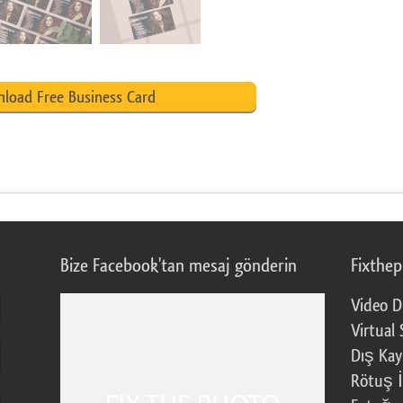
load Free Business Card
Bize Facebook'tan mesaj gönderin
Fixthe
Video D
Virtual 
Dış Kay
Rötuş İ