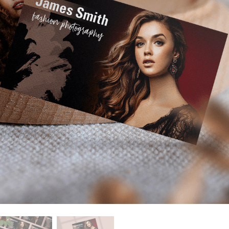
ötuş Hizmetleri
Mücevher Rötuş Hizmetleri
AI Eğitim Verileri