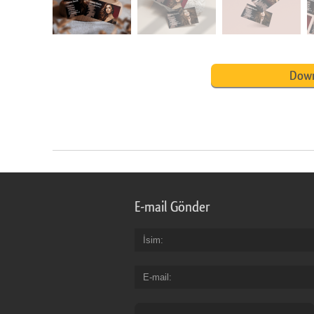
Down
E-mail Gönder
İsim
E-mail