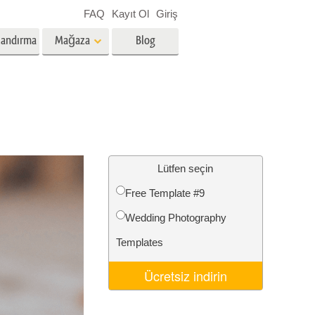
FAQ
Kayıt Ol
Giriş
landırma
Mağaza
Blog
es
Video
Profesyonel LUT
Video Yer Paylaşımları
zmetleri
Emlak Fotoğraf Düzenleme
Hizmetleri
Lütfen seçin
Free Template #9
nü
Wedding Photography
etleri
Fotoğraf Restorasyon Hizmetleri
Templates
Ücretsiz indirin