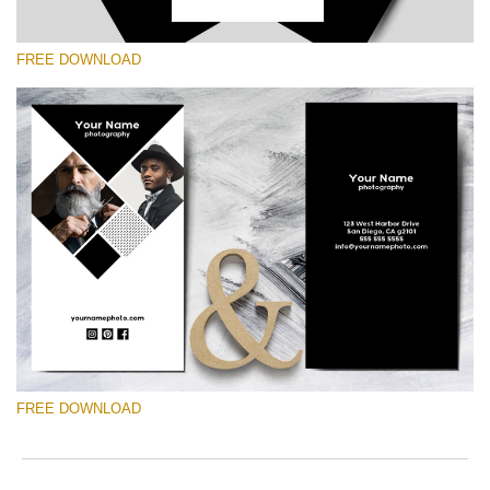
FREE DOWNLOAD
Lütfen seçin
Free Template #43
Marketing Templates Photography
Ücretsiz indirin
FREE DOWNLOAD