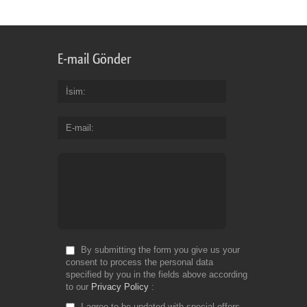
E-mail Gönder
İsim
E-mail
By submitting the form you give us your
consent to process the personal data
specified by you in the fields above according
to our
Privacy Policy
I agree to be updated with special offers