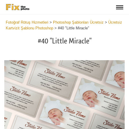
Fotoğraf Rötuş Hizmetleri
>
Photoshop Şablonları Ücretsiz
>
Ücretsiz
Kartvizit Şablonu Photoshop
>
#40 "Little Miracle"
#40 "Little Miracle"
Do
Fr
Bu
Ca