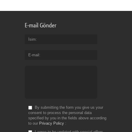
E-mail Gönder
İsim
E-mail
By submitting the form you give us your
consent to process the personal data
specified by you in the fields above according
to our
Privacy Policy
I agree to be updated with special offers