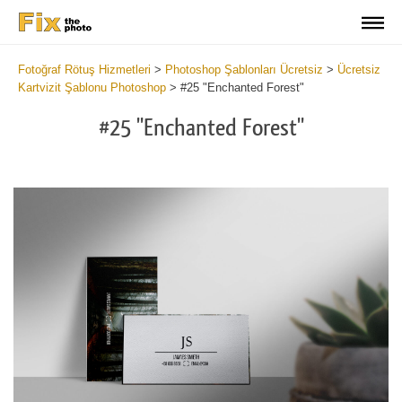
Fotoğraf Rötuş Hizmetleri
>
Photoshop Şablonları Ücretsiz
>
Ücretsiz
Kartvizit Şablonu Photoshop
>
#25 "Enchanted Forest"
#25 "Enchanted Forest"
Do
Fr
Bu
Ca