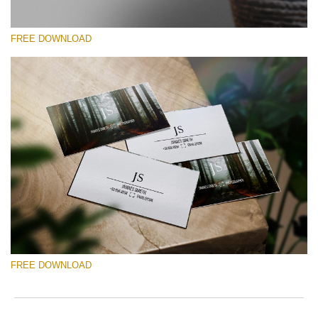
FREE DOWNLOAD
Lütfen seçin
Free Template #25
Senior Price List
Ücretsiz indirin
FREE DOWNLOAD