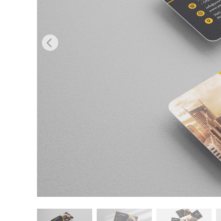
Ürün R