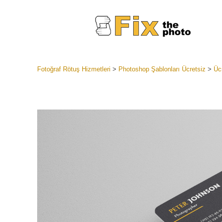
Fotoğraf Rötuş Hizmetleri
>
Photoshop Şablonları Ücretsiz
>
Üc
Lightroom
Tüm LR H
Headshot
Koleksiyon
En İyi An
Mobil Kol
Düğün Fo