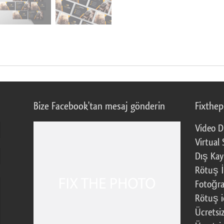
Bize Facebook'tan mesaj gönderin
Fixthe
Video D
Virtual 
Dış Kay
Rötuş İ
Fotoğra
Rötuş i
Ücretsi