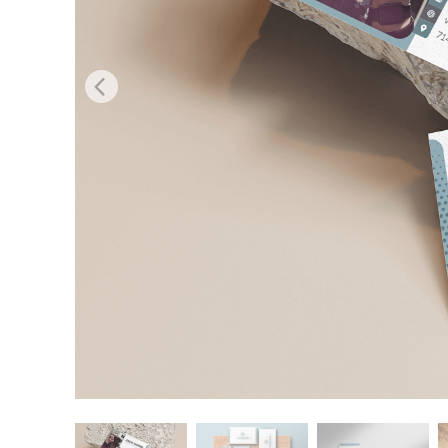
Ürün R