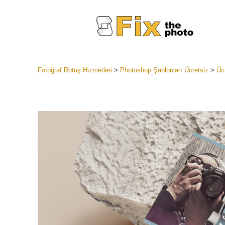
Fotoğraf Rötuş Hizmetleri
>
Photoshop Şablonları Ücretsiz
>
Üc
Lightroom
Tüm LR H
Headshot
Koleksiyon
En İyi An
Mobil Kol
Düğün Fo