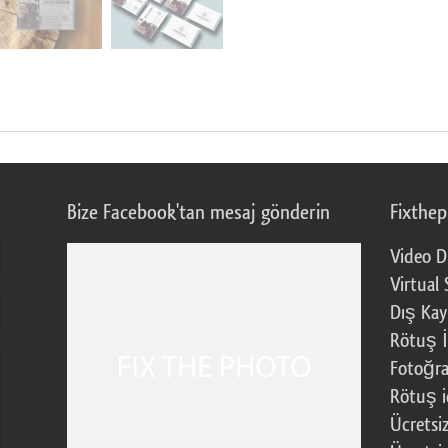
Bize Facebook'tan mesaj gönderin
Fixthe
Video D
Virtual 
Dış Kay
Rötuş İ
Fotoğra
Rötuş i
Ücretsi