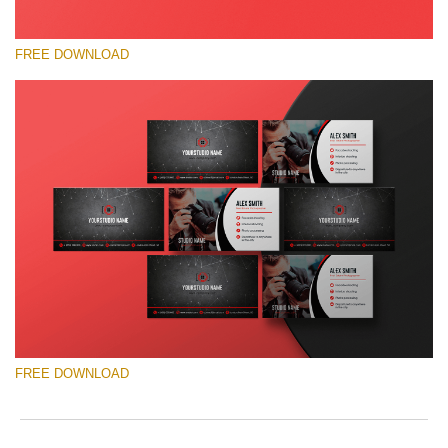
FREE DOWNLOAD
Lütfen seçin
Free Template #14
Newborn Photography Price List
Ücretsiz indirin
FREE DOWNLOAD