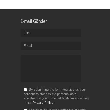
E-mail Gönder
İsim
E-mail
By submitting the form you give us your
consent to process the personal data
specified by you in the fields above according
to our
Privacy Policy
I agree to be updated with special offers