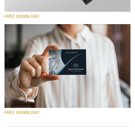
FREE DOWNLOAD
Lütfen seçin
Free Template #13
Photography Flyer Template
Ücretsiz indirin
FREE DOWNLOAD