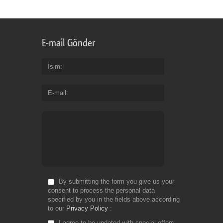
E-mail Gönder
İsim
E-mail
By submitting the form you give us your
consent to process the personal data
specified by you in the fields above according
to our
Privacy Policy
I agree to be updated with special offers