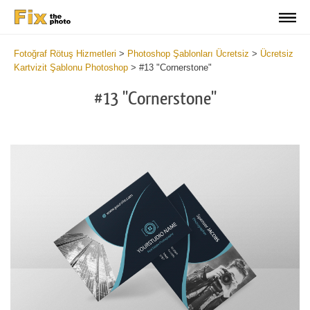
Fotoğraf Rötuş Hizmetleri
>
Photoshop Şablonları Ücretsiz
>
Ücretsiz
Kartvizit Şablonu Photoshop
>
#13 "Cornerstone"
#13 "Cornerstone"
Do
Fr
Bu
Ca