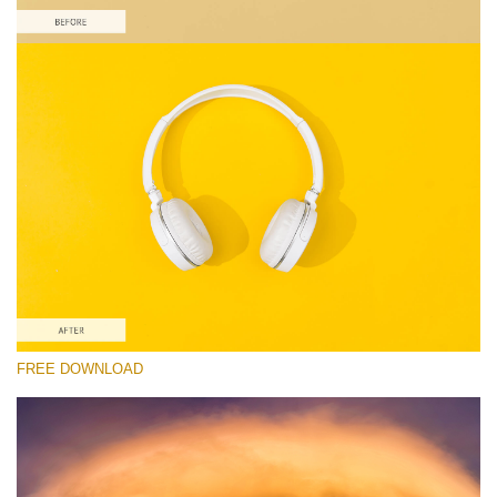
Lütfen seçin
Free Product Action #6
Colorful Landscape
Portrait Complete
Entire Collection
Ücretsiz indirin
FREE DOWNLOAD