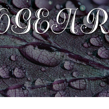
ötuş Hizmetleri
Mücevher Rötuş Hizmetleri
AI Eğitim Verileri