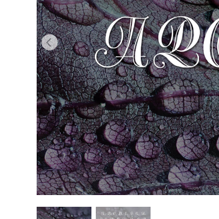
Ürün R