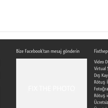
Bize Facebook'tan mesaj gönderin
Fixthe
Video D
Virtual 
Dış Kay
Rötuş İ
Fotoğra
Rötuş i
Ücretsi