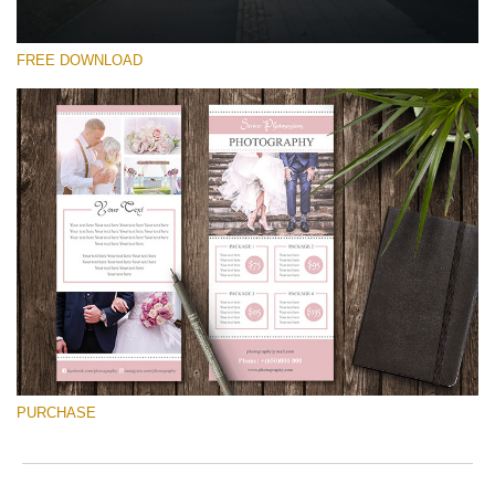
FREE DOWNLOAD
Lütfen seçin
Free Font #17
Pricing Guide Template
Ücretsiz indirin
PURCHASE