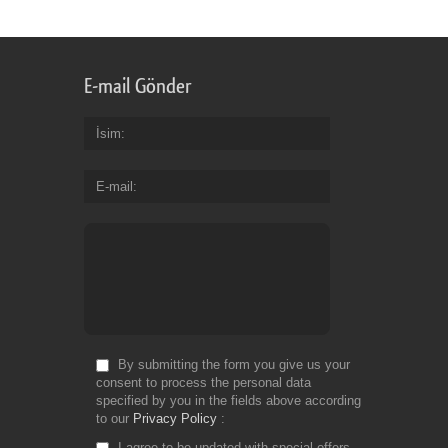
E-mail Gönder
İsim
E-mail
By submitting the form you give us your
consent to process the personal data
specified by you in the fields above according
to our
Privacy Policy
I agree to be updated with special offers