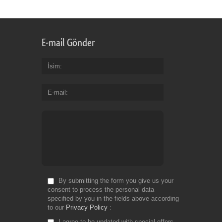
E-mail Gönder
İsim
E-mail
By submitting the form you give us your
consent to process the personal data
specified by you in the fields above according
to our
Privacy Policy
I agree to be updated with special offers