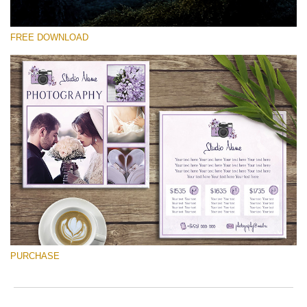
FREE DOWNLOAD
Lütfen seçin
Free Font #12
Photographer Marketing Templates
Ücretsiz indirin
PURCHASE