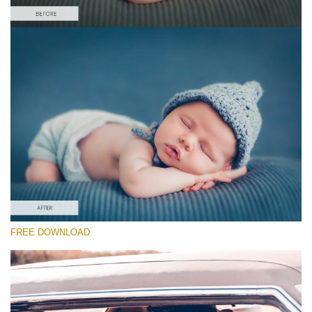
Lütfen seçin
Free Newborn Preset #16
Cinematic Colors
(40 Lr Presets)
Must-Have Collection
(1432 Lr Presets)
Entire Collection
FREE DOWNLOAD
(2067 Lr Presets)
Ücretsiz indirin