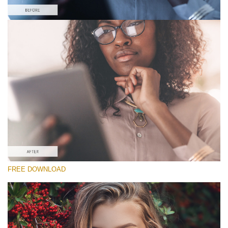
Lütfen seçin
Free Matte Action #2
Matte Pro
Cinematic Complete
Entire Collection
Ücretsiz indirin
FREE DOWNLOAD