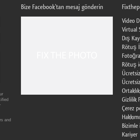
Bize Facebook'tan mesaj gönderin
Fixthe
Video D
Virtual 
Dış Kay
Rötuş İ
Fotoğra
Rötuş i
Ücretsi
Ücretsi
Ortaklı
ur
Gizlilik 
ified
r
Çerez po
Hakkım
ers and
Bizimle 
Kariyer