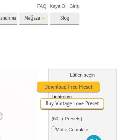
FAQ
Kayıt Ol
Giriş
landırma
Mağaza
Blog
es
Video
Profesyonel LUT
Video Yer Paylaşımları
zmetleri
Emlak Fotoğraf Düzenleme
Hizmetleri
Lütfen seçin
#10 Preset Vintage
Download Free Preset
nü
Lightroom
Buy Vintage Love Preset
etleri
Fotoğraf Restorasyon Hizmetleri
Vintage Love
(60 Lr Presets)
Matte Complete