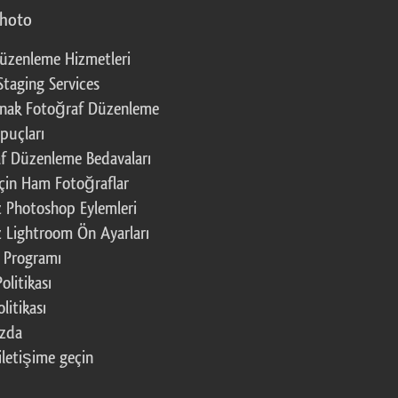
photo
üzenleme Hizmetleri
Staging Services
nak Fotoğraf Düzenleme
puçları
f Düzenleme Bedavaları
çin Ham Fotoğraflar
z Photoshop Eylemleri
z Lightroom Ön Ayarları
k Programı
Politikası
litikası
ızda
iletişime geçin