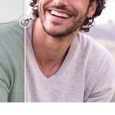
ötuş Hizmetleri
Mücevher Rötuş Hizmetleri
AI Eğitim Verileri