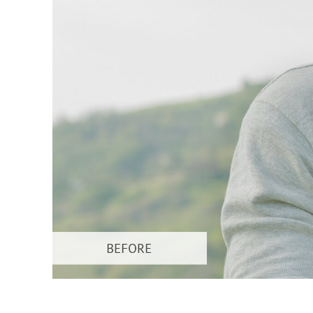
Ürün R