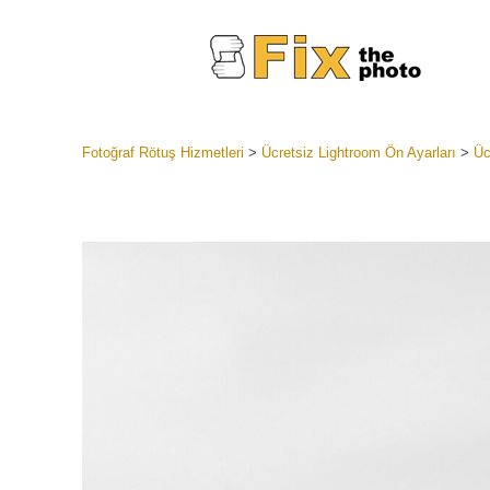
Fotoğraf Rötuş Hizmetleri
>
Ücretsiz Lightroom Ön Ayarları
>
Üc
Lightroom
Tüm LR H
Headshot
Koleksiyon
En İyi An
Mobil Kol
Düğün Fo