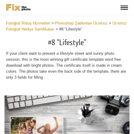
Fotoğraf Rötuş Hizmetleri
>
Photoshop Şablonları Ücretsiz
>
Ücretsiz
Fotoğraf Hediye Sertifikaları
>
#8 "Lifestyle"
#8 "Lifestyle"
If your client want to present a lifestyle street and sunny photo
session, this is the most winning gift certificate template word free
download with bright photos. The certificate itself is made in cream
colors. The photos take even the back side of the template, there are
only 3 fields for filling.
Wa
Und
var
$v
in
/va